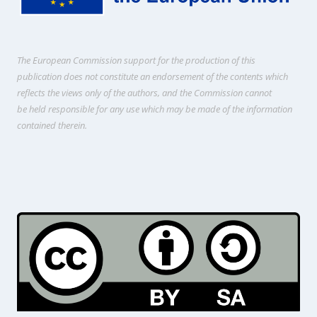
The European Commission support for the production of this
publication does not constitute an endorsement of the contents which
reflects the views only of the authors, and the Commission cannot
be held responsi­ble for any use which may be made of the information
contained therein.