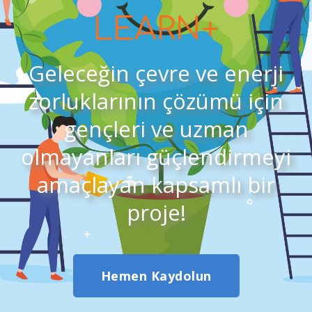
LEARN+
Geleceğin çevre ve enerji
zorluklarının çözümü için
gençleri ve uzman
olmayanları güçlendirmeyi
amaçlayan kapsamlı bir
proje!
Hemen Kaydolun