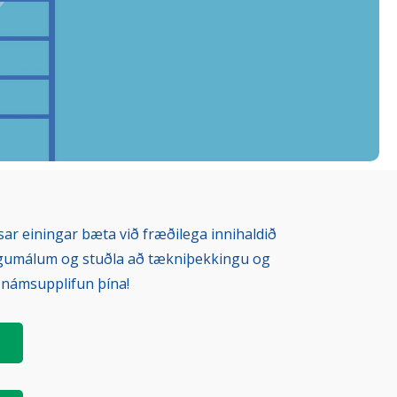
sar einingar bæta við fræðilega innihaldið
ngumálum og stuðla að tækniþekkingu og
 námsupplifun þína!