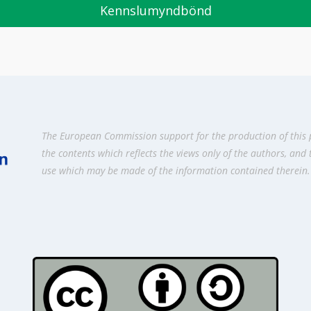
Kennslumyndbönd
The European Commission support for the production of this 
the contents which reflects the views only of the authors, and
use which may be made of the information contained therein.