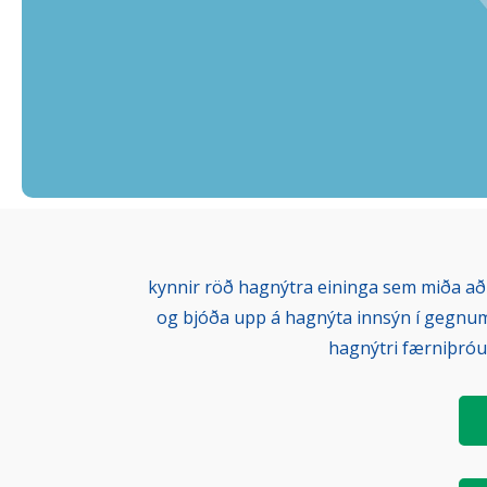
kynnir röð hagnýtra eininga sem miða að þ
og bjóða upp á hagnýta innsýn í gegnu
hagnýtri færniþróu