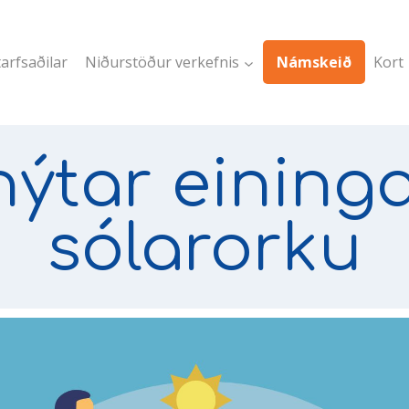
arfsaðilar
Niðurstöður verkefnis
Námskeið
Kort
ýtar eining
sólarorku