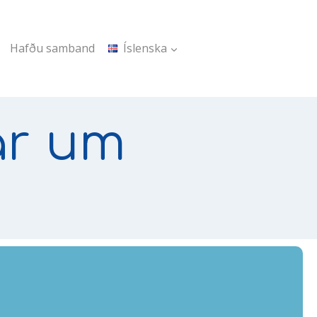
Hafðu samband
Íslenska
ar um