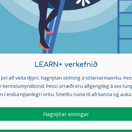
LEARN+ verkefnið
ví að veita dýpri, hagnýtan skilning á sólarvarmaorku. Þes
m kennslumyndbönd. Þessi úrræði eru aðgengileg á sex tu
n í endurnýjanlegri orku. Smelltu núna til að kanna og auka
Hagnýtar einingar