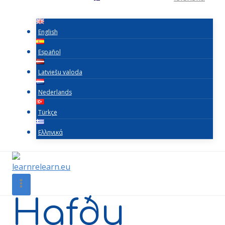
English
Español
Latviešu valoda
Nederlands
Türkçe
Ελληνικά
Hafðu