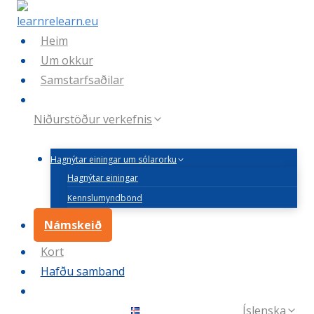
Skip
to
Heim
content
Um okkur
Samstarfsaðilar
Niðurstöður verkefnis
Hagnýtar einingar um sólarorku
Hagnýtar einingar
Kennslumyndbönd
Námskeið
Kort
Hafðu samband
Íslenska