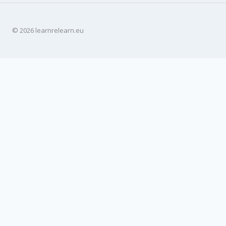
© 2026 learnrelearn.eu
Heim
Um okkur
Samstarfsaðilar
Niðurstöður verkefnis
Toggle
child
Hagnýtar einingar um sólarorku
Toggle
menu
child
Hagnýtar einingar
menu
Kennslumyndbönd
Námskeið